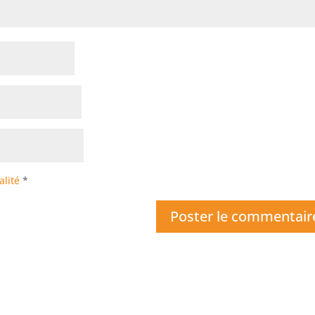
alité
*