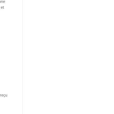
une
 et
 reçu