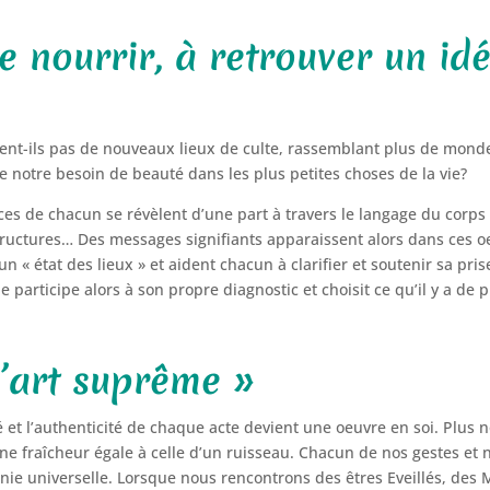
 nourrir, à retrouver un idé
uent-ils pas de nouveaux lieux de culte, rassemblant plus de monde 
de notre besoin de beauté dans les plus petites choses de la vie?
nces de chacun se révèlent d’une part à travers le langage du corps 
 structures… Des messages signifiants apparaissent alors dans ce
n « état des lieux » et aident chacun à clarifier et soutenir sa pris
 participe alors à son propre diagnostic et choisit ce qu’il y a de 
 l’art suprême »
té et l’authenticité de chaque acte devient une oeuvre en soi. Plus
une fraîcheur égale à celle d’un ruisseau. Chacun de nos gestes et no
ie universelle. Lorsque nous rencontrons des êtres Eveillés, des Ma