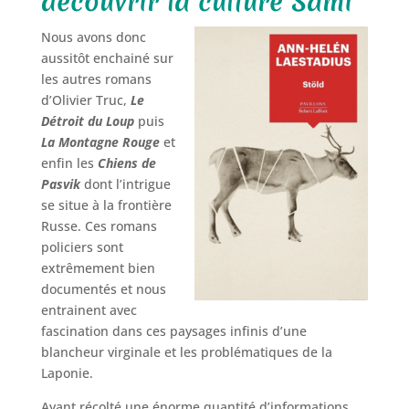
découvrir la culture Sami
Nous avons donc
aussitôt enchainé sur
les autres romans
d’Olivier Truc,
Le
Détroit du Loup
puis
La Montagne Rouge
et
enfin les
Chiens de
Pasvik
dont l’intrigue
se situe à la frontière
Russe. Ces romans
policiers sont
extrêmement bien
documentés et nous
entrainent avec
fascination dans ces paysages infinis d’une
blancheur virginale et les problématiques de la
Laponie.
Ayant récolté une énorme quantité d’informations